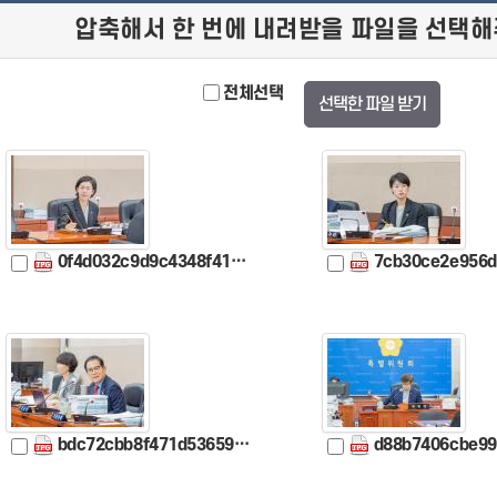
압축해서 한 번에 내려받을 파일을 선택해
전체선택
선택한 파일 받기
0f4d032c9d9c4348f41b2a0c5e6e9e229fcbb89d68381a3f65a2b3eb5cce37e5.jpg
7cb30ce2e956db3f9d4cee0250e0c7bd649d7ea0b6ba047
bdc72cbb8f471d536597f262aeb90febe6ef8ecccc6efbfa20e1992ab0f6ed7f.jpg
d88b7406cbe99f20d39c78c8af90e93122075d1e58375fb