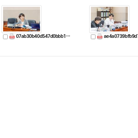
07ab30b40d547d0bbb17f69e91117de55e5f5a25e3b105f661971b790fbcf53b.jpg
ae4a0739bfb9d7e51678aa21d861eda9a2577b3550ca342