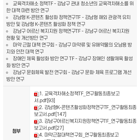
교육격차해소 정책TF - 강남구 관내 청소년의 교육격차해소를 위
한 대책 마련 방안 연구
강남형 K-콘텐츠 활성화 정책연구TF - 강남형 해외 관광객 유치
방안 및 강남형 K-콘텐츠 활성화 정책 연구
강남구 어르신 복지지원 정책연구TF - 강남구 어르신 복지지원
현황 및 개선방안 연구
마약 근절 대책 연구회 - 강남구 마약류 및 유해약물의 오남용 방
지와 안전 대책 연구
장애인 체육 활성화 방안 연구 TF - 강남구 장애인 생활체육 활성
화 방안 연구
강남구 문화체육 발전 연구회 - 강남구 문화·체육 프로그램 개선
방안 연구
1. 교육격차해소정책TF_연구활동최종보고
서.pdf
[93]
2. 강남형K-콘텐츠활성화정책연구TF_연구활동최종
보고서.pdf
[147]
3. 강남구어르신복지지원정책연구TF_연구활동최종
보고서.pdf
[27]
첨부
4. 마약근절대책연구회_연구활동최종보고