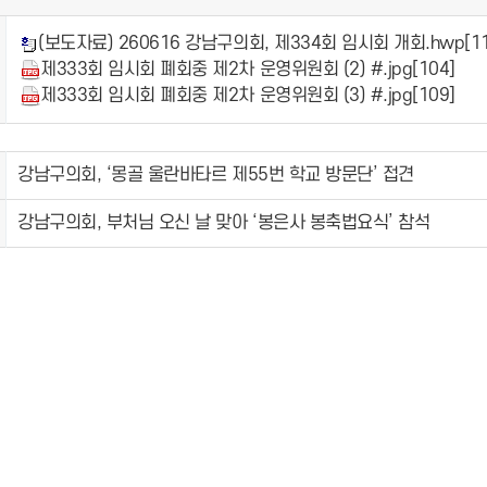
(보도자료) 260616 강남구의회, 제334회 임시회 개회.hwp
[1
제333회 임시회 폐회중 제2차 운영위원회 (2) #.jpg
[104]
제333회 임시회 폐회중 제2차 운영위원회 (3) #.jpg
[109]
강남구의회, ‘몽골 울란바타르 제55번 학교 방문단’ 접견
강남구의회, 부처님 오신 날 맞아 ‘봉은사 봉축법요식’ 참석