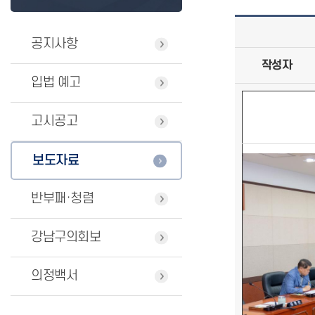
공지사항
작성자
입법 예고
고시공고
보도자료
반부패·청렴
강남구의회보
의정백서