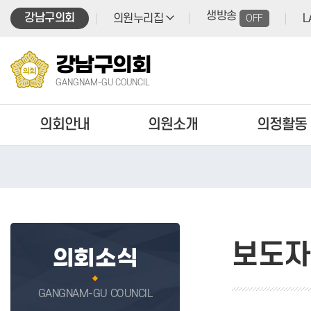
본문바로가기
생방송
강남구의회
의원누리집
OFF
L
강남구의회
GANGNAM-GU COUNCIL
의회안내
의원소개
의정활동
보도자
의회소식
GANGNAM-GU COUNCIL