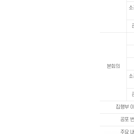
소
본회의
소
집행부 
공포 
주요 