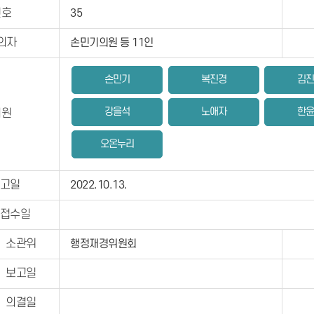
번호
35
의자
손민기의원 등 11인
손민기
복진경
김
강을석
노애자
한
의원
오온누리
고일
2022.10.13.
접수일
소관위
행정재경위원회
보고일
의결일