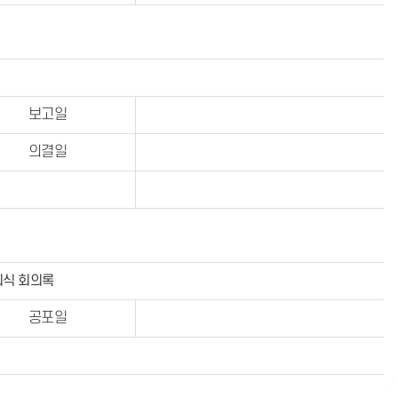
보고일
의결일
회식 회의록
공포일