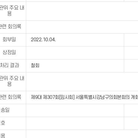
관위 주요 내
용
관련 회의록
회부일
2022.10.04.
상정일
처리 결과
철회
관위 주요 내
용
관련 회의록
제9대 제307회[임시회] 서울특별시강남구의회본회의 개
이송일
번호
내용