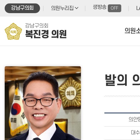
본문바로가기
생방송
강남구의회
의원누리집
OFF
L
강남구의회
의원
복진경 의원
발의 
의안
대수