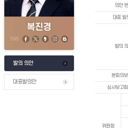
의안 
대표 발
복진경
SNS
발의 
발의 의안
본회의보
대표발의안
심사보고회
위원회