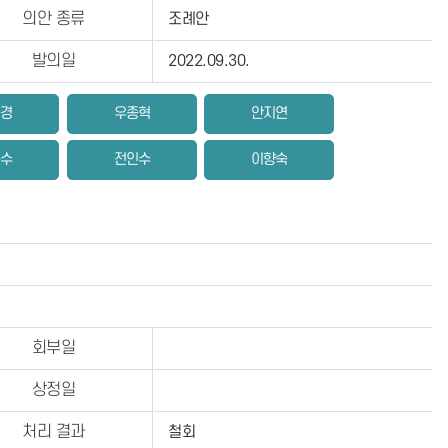
의안 종류
조례안
발의일
2022.09.30.
진경
우종혁
안지연
윤수
전인수
이향숙
회부일
상정일
처리 결과
철회