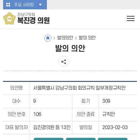
본문바로가기
주요 사이트
강남구의회
복진경 의원
발의의안
발의 의안
발의 의안
의안명
서울특별시 강남구의회 회의규칙 일부개정규칙안
대수
9
회기
309
의안 번호
106
의안 종류
규칙안
대표 발의자
김진경의원 등 13인
발의일
2023-02-03