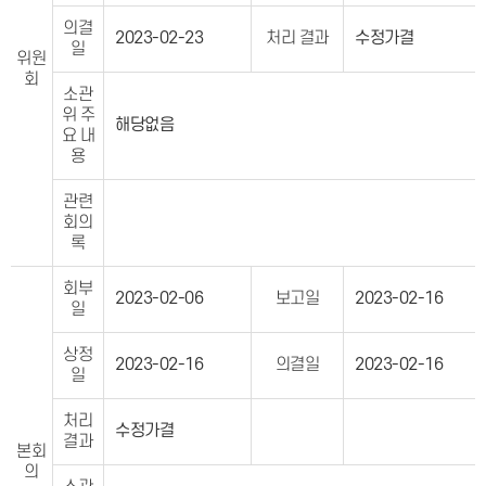
의결
2023-02-23
처리 결과
수정가결
일
위원
회
소관
위 주
해당없음
요 내
용
관련
회의
록
회부
2023-02-06
보고일
2023-02-16
일
상정
2023-02-16
의결일
2023-02-16
일
처리
수정가결
결과
본회
의