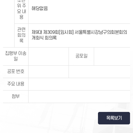
소관
위 주
해당없음
요 내
용
관련
제9대 제309회[임시회] 서울특별시강남구의회본회의
회의
개회식 회의록
록
집행부 이송
공포일
일
공포 번호
주요 내용
첨부
목록보기