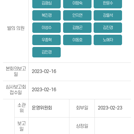
김광심
이향숙
한윤수
복진경
안지연
강을석
이성수
김형곤
김진경
발의 의원
우종혁
이동호
노애자
김민경
본회의보고
2023-02-16
일
심사보고회
2023-02-16
접수일
소관
운영위원회
회부일
2023-02-23
위
보고
상정일
일