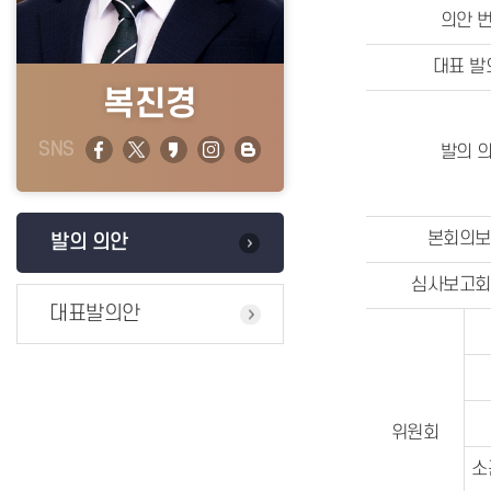
의안 
대표 발
복진경
SNS
발의 
본회의보
발의 의안
심사보고회
대표발의안
위원회
소