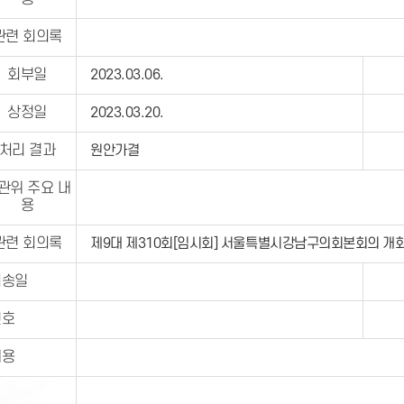
관련 회의록
회부일
2023.03.06.
상정일
2023.03.20.
처리 결과
원안가결
관위 주요 내
용
관련 회의록
제9대 제310회[임시회] 서울특별시강남구의회본회의 개
이송일
번호
내용