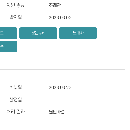
의안 종류
조례안
발의일
2023.03.03.
동호
오온누리
노애자
성수
회부일
2023.03.23.
상정일
처리 결과
원안가결