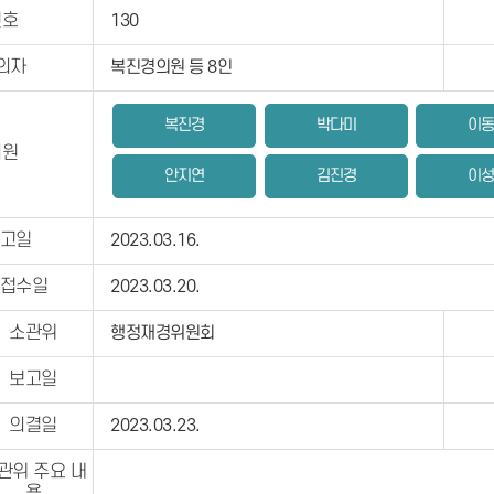
번호
130
의자
복진경의원 등 8인
복진경
박다미
이
의원
안지연
김진경
이
고일
2023.03.16.
접수일
2023.03.20.
소관위
행정재경위원회
보고일
의결일
2023.03.23.
관위 주요 내
용