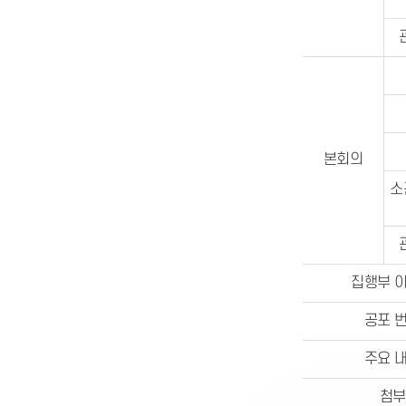
본회의
소
집행부 
공포 
주요 
첨부