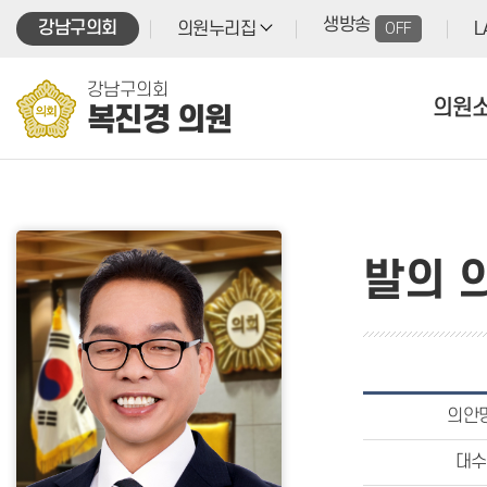
본문바로가기
생방송
강남구의회
의원누리집
OFF
L
강남구의회
의원
복진경 의원
발의 
의안
대수