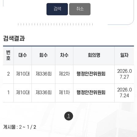
검색
검색결과
번
대수
회수
차수
회의명
일자
호
2026.0
2
제10대
제336회
제2차
행정안전위원회
7.27
2026.0
1
제10대
제336회
제1차
행정안전위원회
7.24
1
게시물
:
2 ~ 1
/
2