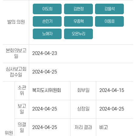
이도희
김현정
강을석
손민기
우종혁
이동호
발의 의원
노애자
오온누리
본회의보고
2024-04-23
일
심사보고회
2024-04-25
접수일
소관
복지도시위원회
회부일
2024-04-15
위
보고
2024-04-25
상정일
2024-04-25
일
의결
2024-04-25
처리 결과
비고
일
위원