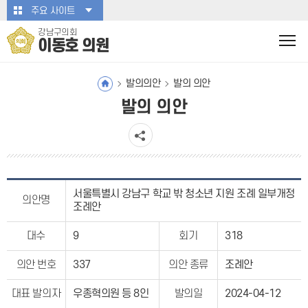
본문바로가기
주요 사이트
강남구의회
이동호 의원
발의의안
발의 의안
발의 의안
서울특별시 강남구 학교 밖 청소년 지원 조례 일부개정
의안명
조례안
대수
9
회기
318
의안 번호
337
의안 종류
조례안
대표 발의자
우종혁의원 등 8인
발의일
2024-04-12