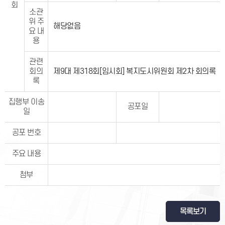
회
소관
위 주
해당없음
요 내
용
관련
회의
제9대 제318회[임시회] 복지도시위원회 제2차 회의록
록
집행부 이송
공포일
일
공포 번호
주요 내용
첨부
목록보기