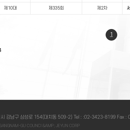
제10대
제335회
제2차
1
4
시 강남구 삼성로 154(대치동 509-2) Tel :
:02-3423-8199
Fax :
2 GANGNAM-GU COUNCI &AMP; JEYUN CORP