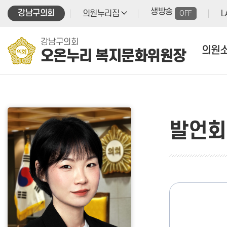
본문바로가기
생방송
강남구의회
의원누리집
OFF
L
강남구의회
의원
오온누리 복지문화위원장
발언회