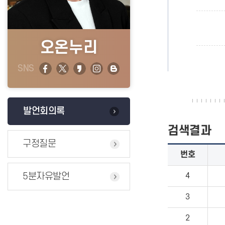
오온누리
SNS
발언회의록
검색결과
구정질문
번호
5분자유발언
4
3
2