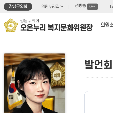
본문바로가기
생방송
강남구의회
의원누리집
OFF
L
강남구의회
의원
오온누리 복지문화위원장
발언회