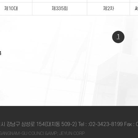
제10대
제335회
제2차
1
4
시 강남구 삼성로 154(대치동 509-2) Tel :
:02-3423-8199
Fax :
2 GANGNAM-GU COUNCI &AMP; JEYUN CORP