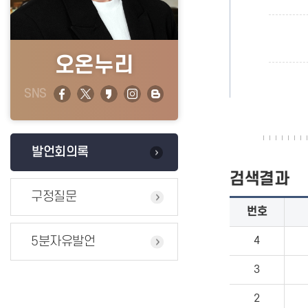
오온누리
SNS
발언회의록
검색결과
구정질문
번호
5분자유발언
4
3
2