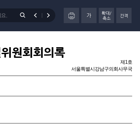
확대/
가
간격
축소
별위원회회의록
제1호
서울특별시강남구의회사무국