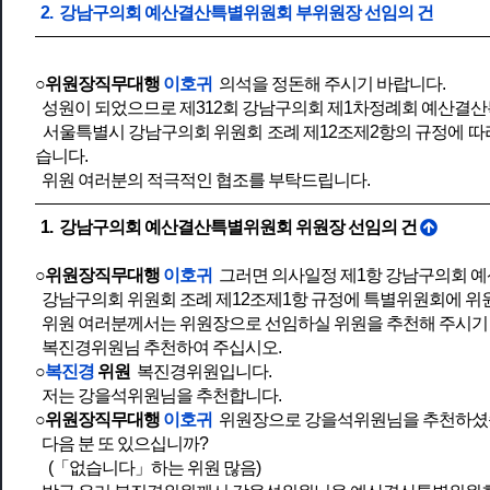
2. 강남구의회 예산결산특별위원회 부위원장 선임의 건
○위원장직무대행
이호귀
의석을 정돈해 주시기 바랍니다.
성원이 되었으므로 제312회 강남구의회 제1차정례회 예산결산
서울특별시 강남구의회 위원회 조례 제12조제2항의 규정에 따
습니다.
위원 여러분의 적극적인 협조를 부탁드립니다.
1. 강남구의회 예산결산특별위원회 위원장 선임의 건
○위원장직무대행
이호귀
그러면 의사일정 제1항 강남구의회 예
강남구의회 위원회 조례 제12조제1항 규정에 특별위원회에 위원
위원 여러분께서는 위원장으로 선임하실 위원을 추천해 주시기
복진경위원님 추천하여 주십시오.
○
복진경
위원
복진경위원입니다.
저는 강을석위원님을 추천합니다.
○위원장직무대행
이호귀
위원장으로 강을석위원님을 추천하셨
다음 분 또 있으십니까?
(「없습니다」하는 위원 많음)