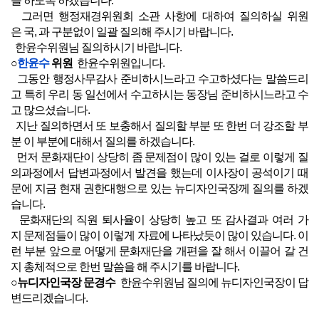
을 하도록 하겠습니다.
그러면 행정재경위원회 소관 사항에 대하여 질의하실 위원
은 국, 과 구분없이 일괄 질의해 주시기 바랍니다.
한윤수위원님 질의하시기 바랍니다.
○
한윤수
위원
한윤수위원입니다.
그동안 행정사무감사 준비하시느라고 수고하셨다는 말씀드리
고 특히 우리 동 일선에서 수고하시는 동장님 준비하시느라고 수
고 많으셨습니다.
지난 질의하면서 또 보충해서 질의할 부분 또 한번 더 강조할 부
분 이 부분에 대해서 질의를 하겠습니다.
먼저 문화재단이 상당히 좀 문제점이 많이 있는 걸로 이렇게 질
의과정에서 답변과정에서 발견을 했는데 이사장이 공석이기 때
문에 지금 현재 권한대행으로 있는 뉴디자인국장께 질의를 하겠
습니다.
문화재단의 직원 퇴사율이 상당히 높고 또 감사결과 여러 가
지 문제점들이 많이 이렇게 자료에 나타났듯이 많이 있습니다. 이
런 부분 앞으로 어떻게 문화재단을 개편을 잘 해서 이끌어 갈 건
지 총체적으로 한번 말씀을 해 주시기를 바랍니다.
○뉴디자인국장 문경수
한윤수위원님 질의에 뉴디자인국장이 답
변드리겠습니다.
문화재단, 문화체육과 감사시 문화재단 운영조직 관리 등에 대