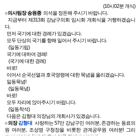
(10시02분 개식)
○의사팀장 송원종
의석을 정돈해 주시기 바랍니다.
지금부터 제313회 강남구의회 임시회 개회식을 거행하겠습니
다.
먼저 국기에 대한 경례가 있겠습니다.
모두 단상의 국기를 향해 일어서 주시기 바랍니다.
(일동기립)
국기에 대하여 경례!
(국기에 대한 경례)
바로!
이어서 순국선열과 호국영령에 대한 묵념을 올리겠습니다.
일동묵념!
(일동묵념)
바로!
모두 자리에 앉아주시기 바랍니다.
(일동착석)
다음은 김형대 의장님의 개회사가 있겠습니다.
○의장
김형대
사랑하는 57만 강남구민 여러분, 존경하는 동료의
원 여러분, 조성명 구청장을 비롯한 관계공무원 여러분! 그리
고 이 자리에 함께 해 주신 언론 관계자 여러분!