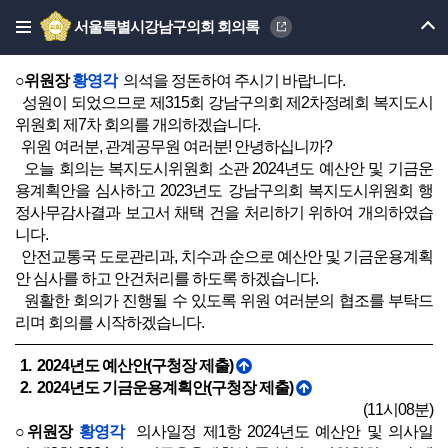
고서 채택의 건(복지도시위원장 제안)
서울특별시강남구의회 회의록
(11시07분 개의)
○위원장
황영각
의석을 정돈하여 주시기 바랍니다.
성원이 되었으므로 제315회 강남구의회 제2차정례회 복지도시
위원회 제7차 회의를 개의하겠습니다.
위원 여러분, 관계공무원 여러분! 안녕하십니까?
오늘 회의는 복지도시위원회 소관 2024년도 예산안 및 기금운
용계획안을 심사하고 2023년도 강남구의회 복지도시위원회 행
정사무감사결과 보고서 채택 건을 처리하기 위하여 개의하였습
니다.
안전교통국 도로관리과, 치수과 순으로 예산안 및 기금운용계획
안 심사를 하고 안건처리를 하도록 하겠습니다.
원활한 회의가 진행될 수 있도록 위원 여러분의 협조를 부탁드
리며 회의를 시작하겠습니다.
1. 2024년도 예산안(구청장 제출)
2. 2024년도 기금운용계획안(구청장 제출)
(11시08분)
○위원장
황영각
의사일정 제1항 2024년도 예산안 및 의사일