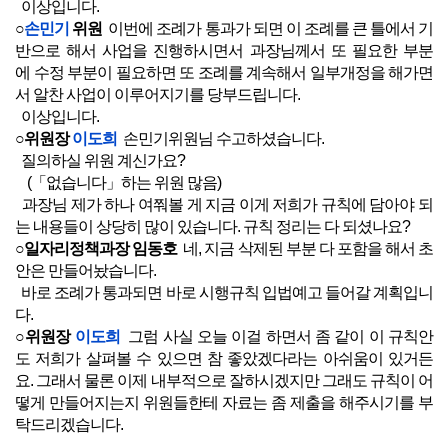
이상입니다.
○
손민기
위원
이번에 조례가 통과가 되면 이 조례를 큰 틀에서 기
반으로 해서 사업을 진행하시면서 과장님께서 또 필요한 부분
에 수정 부분이 필요하면 또 조례를 계속해서 일부개정을 해가면
서 알찬 사업이 이루어지기를 당부드립니다.
이상입니다.
○위원장
이도희
손민기위원님 수고하셨습니다.
질의하실 위원 계신가요?
(「없습니다」하는 위원 많음)
과장님 제가 하나 여쭤볼 게 지금 이게 저희가 규칙에 담아야 되
는 내용들이 상당히 많이 있습니다. 규칙 정리는 다 되셨나요?
○일자리정책과장 임동호
네, 지금 삭제된 부분 다 포함을 해서 초
안은 만들어놨습니다.
바로 조례가 통과되면 바로 시행규칙 입법예고 들어갈 계획입니
다.
○위원장
이도희
그럼 사실 오늘 이걸 하면서 좀 같이 이 규칙안
도 저희가 살펴볼 수 있으면 참 좋았겠다라는 아쉬움이 있거든
요. 그래서 물론 이제 내부적으로 잘하시겠지만 그래도 규칙이 어
떻게 만들어지는지 위원들한테 자료는 좀 제출을 해주시기를 부
탁드리겠습니다.
○일자리정책과장 임동호
네, 그렇게 하도록 하겠습니다.