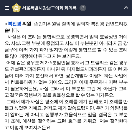
복진경 부의장님 이번에 이 조례를 하시면서 가장 어떤 부분
서울특별시강남구의회 회의록
이 좀 잘 중점적으로 이 조례를 기반으로 잘 이루어졌으면 좋겠
다 하시는 사업이 있으십니까?
○
복진경
의원
손민기위원님 질의에 발의자 복진경 답변드리겠
습니다.
사실은 이 조례는 통합적으로 운영되면서 일의 효율성인 거예
요, 사실. 그런 부분에 중점되고 사실 이 부분뿐만 아니라 지금 강
남구에 여러 가지 과가 많지만 이렇게 통합으로 할 수 있는 조례
를 많이 개정해야 된다고 저는 보거든요.
어제 같은 경우도 제가 5분발언을 통해서 그 트렐리스 같은 경우
도 건설관리과라든지 아니면 뭐 디지털도시과라든지 또 이런 과
들이 여러 가지 분산해서 하면, 공간개발과 이렇게 하는 사업에
서 컨트롤타워가 없는 거예요. 그러면 이제 주무과나 이런 부분
이 필요하거든요, 사실. 그래서 이 부분도 그런 게 아닌가. 그리
고 결국은 집행부가 일을 효율성으로 할 수 있는 거거든요.
그래서 제가 사실은 평소에 이 조례를 얘기 안 해도 이 조례를 만
들고 싶었던 거예요, 먼저도 제가 말씀드렸지만. 우리가 의원님들
이 일하는 게 아니고 집행부가 효율적으로 일을, 결국은 그 부분
이 조례, 예산을 절약하는 그런 효과를 거둬요. 저는 절약한다
고 이렇게 보여지거든요.