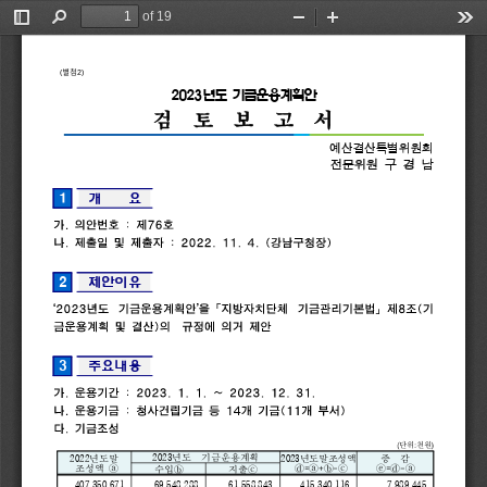
of 19
Toggle
Find
Zoom
Zoom
Too
Sidebar
Out
In
별
첨
(
2)
2023
년도 
기금운용계획안
검  
토  
보  
고  
서
예산결산특별위원회
전문위원 
구 
경 
남
1
개    
요
가
.
의안번호
:
제
76
호
나
.
제출일
및
제출자
:
2022.
11.
4.
(
강남구청장
)
2
제안이유
‘2023
년도
기금운용계획안
’
을
「
지방자치단체
기금관리기본법
」
제
8
조
(
기
금운용계획
및
결산
)
의
규정에
의거
제안
3
주요내용
가
.
운용기간
:
2023.
1.
1.
~
2023.
12.
31.
나
.
운용기금
:
청사건립기금
등
14
개
기금
(11
개
부서
)
다
.
기금조성
(
:
)
단위
천원
2023
년도  
기금운용계획
2022
년도말
2023
년도말조성액
증  
감
조성액 
ⓐ
ⓓ
=
ⓐ
+
ⓑ
-
ⓒ
ⓔ
=
ⓓ
-
ⓐ
수입
ⓑ
지출
ⓒ
407,350,671
69,548,288
61,558,843
415,340,116
7,989,445