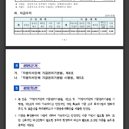
※ 
수입
ⓑ 
: 
실질적으로 
외부에서 
수입되는 
금액
(
예치금회수 
제외
)
※ 
지출
ⓒ 
: 
실질적으로 
외부로 
지출되는 
금액
(
예치금 
제외
)
라
.
자금수지
(
:
)
단위
천원
수  
입  
계  
획
지  
출  
계  
획
예수금
융자금
예치금
이자
기타
비융자성
융자성
기본
기타
계
전입금
계
예치금
원리금
회수
회수
수입
수입
사업비
사업비
경비
지출
상환
475,653,820
31,500,000
23,365,391
406,105,532
7,788,367
6,894,530
475,653,820
26,304,753
33,504,000
3,000
414,094,977
1,716,000
31,090
- 
1 
-
4
관련근거
가
.
「
지방자치단체
기금관리기본법
」
제
8
조
나
.
「
지방자치단체
기금관리기본법
시행령
」
제
5
조
5
검토의견
◦ 
본 
건은 
「
지방자치단체 
기금관리기본법
」
제
8
조 
및 
「
지방자치단체 
기금관리기본법 
시
행령
」
제
5
조에 
따라 
지속적이고 
안정적인 
재원 
확보와 
기금 
고유 
목적사업의 
탄력적 
추진 
및 
효율성을 
극대화하고자 
기금운용계획안을 
제출한 
안건임
.
◦ 
기금은 
특정분야의 
사업에 
대하여 
지속적이고 
안정적인 
자금 
지원이 
필요할 
경우
, 
또
는 
신축적인 
예산집행이 
필요한 
경우에 
한정하여 
예산과 
별도로 
조성된 
자금을 
보유
.
운
용하는 
제도임
.