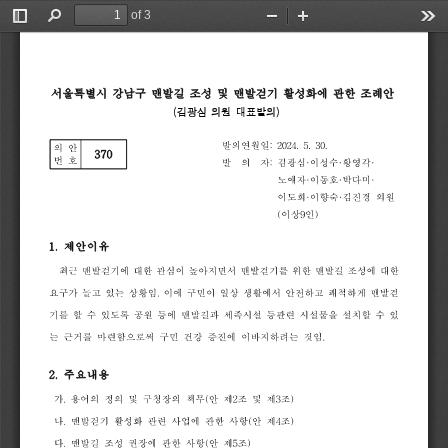
of 3
Toggle
Find
Zoom
Zoom
Too
Sidebar
Out
In
서울특별시
강남구
맨발길
조성
및
맨발걷기
활성화에
관한
조례안
(
김광심 
의원 
대표발의
)
발의연월일
:
2024.
5.
30.
의
안
370
번
호
발
의
자
:
김광심
·
이성수
·
황영각
·
노애자
·
이동호
·
박다미
·
이도희
·
이향숙
·
김진경
의원
(
이상
9
인
)
1.
제안이유
최근
맨발걷기에
대한
관심이
높아지면서
맨발걷기를
위한
맨발길
조성에
대한
요구가
늘고
있는
상황임
.
이에
구민이
일상
생활에서
안전하고
쾌적하게
맨발걷
기를
할
수
있도록
공원
등에
맨발길과
세족시설
등관련
시설물을
설치할
수
있
는
근거를
마련함으로써
구민
건강
증진에
이바지하려는
것임
.
2.
주요내용
가
.
용어의
정의
및
구청장의
책무
(
안
제
2
조
및
제
3
조
)
나
.
맨발걷기
활성화
관련
사업에
관한
사항
(
안
제
4
조
)
다
.
맨발길
조성
권장에
관한
사항
(
안
제
5
조
)