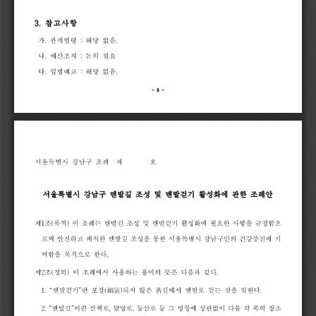
3.
참고사항
가
.
관계법령
:
해당
없음
.
나
.
예산조치
:
논의
필요
다
.
입법예고
:
해당
없음
.
-
8
-
서울특별시
강남구
조례
제
호
서울특별시
강남구
맨발길
조성
및
맨발걷기
활성화에
관한
조례안
제
1
조
(
목적
)
이
조례는
맨발길
조성
및
맨발걷기
활성화에
필요한
사항을
규정함으
로써
안전하고
쾌적한
맨발길
조성을
통한
서울특별시
강남구민의
건강증진에
기
여함을
목적으로
한다
.
제
2
조
(
정의
)
이
조례에서
사용하는
용어의
뜻은
다음과
같다
.
1.
“
맨발걷기
”
란
포장
(
鋪裝
)
되지
않은
흙길에서
맨발로
걷는
것을
말한다
.
2.
“
맨발길
”
이란
산책로
,
탐방로
,
등산로
등
그
명칭에
상관없이
다음
각
목의
장소