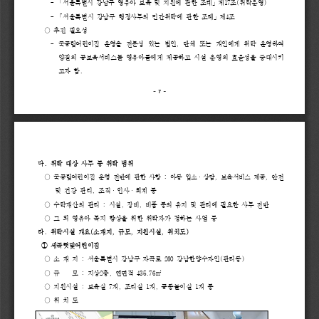
- 
「
서울특별시 
강남구 
영유아 
보육 
및 
지원에 
관한 
조례
」
제
17
조
(
위탁운영
)
- 
「
서울특별시 
강남구 
행정사무의 
민간위탁에 
관한 
조례
」
제
4
조
○ 
추진 
필요성
- 
국공립어린이집 
운영을 
전문성 
있는 
법인
, 
단체 
또는 
개인에게 
위탁 
운영하여
양질의 
공보육서비스를 
영유아들에게 
제공하고 
시설 
운영의 
효율성을 
증대시키
고자 
함
.
-
7
-
다
. 
위탁 
대상 
사무 
등 
위탁 
범위
○
국공립어린이집 
운영 
전반에 
관한 
사항 
: 
아동 
입소
·
상담
, 
보육서비스 
제공
,
안전 
및 
건강 
관리
, 
조직
·
인사
·
회계 
등
○ 
수탁재산의 
관리 
:
시설
, 
장비
, 
비품 
등의 
유지 
및 
관리에 
필요한 
사무 
전반
○ 
그 
외 
영유아 
복지 
향상을 
위한 
위탁자가 
정하는 
사업 
등
라
. 
위탁시설 
개요
(
소재지
, 
규모
, 
지원시설
, 
위치도
)
① 
세곡햇빛어린이집
○ 
소 
재 
지 
: 
서울특별시 
강남구 
자곡로 
260 
강남한양수자인
(
관리동
)
○ 
규    
모 
: 
지상
2
층
, 
연면적 
435.76
㎡
○ 
지원시설 
: 
보육실 
7
개
, 
조리실 
1
개
, 
공동놀이실 
1
개 
등
○ 
위 
치 
도