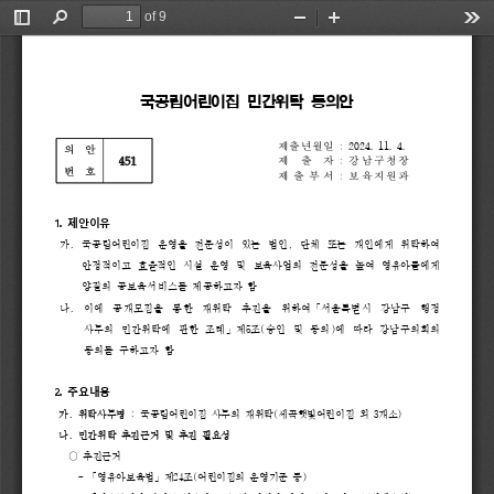
of 9
Toggle
Find
Zoom
Zoom
Too
Sidebar
Out
In
국공립어린이집 
민간위탁 
동의안
제출년월일
:
2024. 
11. 
4.
의  
안
451
제  출  자
:
강 남 구 청 장
번  
호
제 출 부 서
:
보 육 지 원 과
1. 
제안이유
가
.
국공립어린이집 
운영을 
전문성이 
있는 
법인
, 
단체 
또는 
개인에게 
위탁하여
안정적이고 
효율적인 
시설 
운영 
및 
보육사업의 
전문성을 
높여 
영유아들에게
양질의 
공보육서비스를 
제공하고자 
함
나
. 
이에 
공개모집을 
통한 
재위탁 
추진을 
위하여
「
서울특별시 
강남구 
행정       
사무의 
민간위탁에 
관한 
조례
」
제
5
조
(
승인 
및 
동의
)
에 
따라 
강남구의회의 
동의를 
구하고자 
함
2. 
주요내용 
가
. 
위탁사무명 
: 
국공립어린이집 
사무의 
재위탁
(
세곡햇빛어린이집 
외 
3
개소
) 
나
. 
민간위탁 
추진근거 
및 
추진 
필요성
○ 
추진근거 
- 
「
영유아보육법
」
제
24
조
(
어린이집의 
운영기준 
등
)