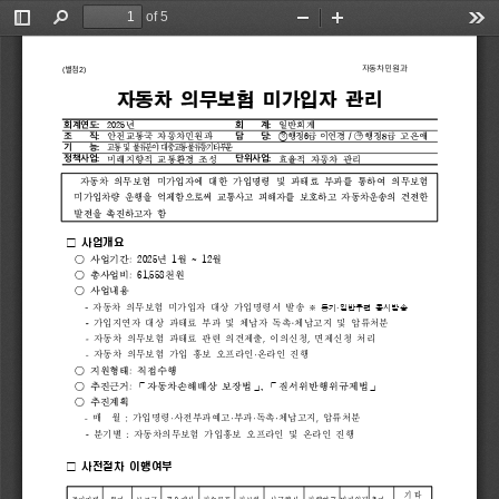
of 5
Toggle
Find
Zoom
Zoom
Too
Sidebar
Out
In
자
동
차
민
원
과
별
첨
(
2
)
자동차 의무보험 미가입자 관리
회계연도
:
회    계
:
일반회계
◯
조    직
:
담    당
: 
안전교통국 자동차민원과     
◯
행정 급 이연경 
6
/ 
행정 급 고은애
정
부
기    능
: 
교통 및 물류분야 대중교통물류등기타부문
.
정책사업
: 
단위사업
:
미래지향적 교통환경 조성
효율적 자동차 관리
자동차 의무보험 미가입자에 대한 가입명령 및 과태료 부과를 통하여 의무보험 
미가입차량 운행을 억제함으로써 교통사고 피해자를 보호하고 자동차운송의 건전한 
발전을 촉진하고자 함
 □ 
사업개요 
○ 
사업기간
: 2025   1   ~ 12
년  월    월
○ 
총사업비
: 61,558
천원 
   ○ 
사업내용
자동차 의무보험 미가입자 대상 가입명령서 발송 
※ 
등기 일반우편 동시발송
·
가입지연자 대상 과태료 부과 및 체납자 독촉 체납고지 및 압류처분
자동차 의무보험 과태료 관련 의견제출 이의신청 면제신청 처리  
자동차 의무보험 가입 홍보 오프라인 온라인 진행
○ 
지원형태 직접수행 
: 
○ 
추진근거   자동차손해배상 보장법
: 
, 
질서위반행위규제법
⌜
⌟ ⌜
⌟
   ○ 
추진계획
매  월  가입명령 사전부과예고 부과 독촉 체납고지 압류처분
분기별  자동차의무보험 가입홍보 오프라인 및 온라인 진행
 □ 
사전절차 이행여부  
기 타