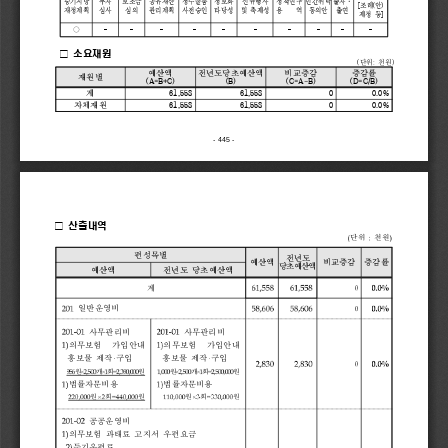
출자·
중기지방 
투자
보조금
공유재산
정수물품
정보화
신규행사
정책연구
민간위탁
조례 안[   (  )
동의안 
출연
재정계획
심사
심의
관리계획
사전승인
타당성
및 축제성
용    역
제정 등]
○
–   
–    
–
–    
–
–
–    
–   
–    
–
 □ 
소요재원
  (   
단위 천원
:     
)
예산액
전년도당초예산액
비교증감
증감률
재원별
(A=B+C)
(B)
(C=A-B)
(D=C/B)
계
61,558
61,558
0
0.0%
자체재원
61,558
61,558
0
0.0%
- 445 
-
□ 
산출내역
단위  천원
편성목별
전년도
예산액 
비교증감
증감률
당초예산액
예산액
전년도 당초예산액
계
일반운영비
사무관리비
사무관리비
의무보험  가입안내 
의무보험  가입안내 
홍보물 제작 구입
홍보물 제작 구입
원    개 회
원
원    개 회
원
법률자문비용
법률자문비용
원  회
원
원  회
원
공공운영비
의무보험 과태료 고지서 우편요금
등기우편료