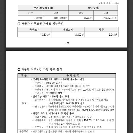
(2024. 
8. 
31. 
기준
)
부과
(
징수결정액
)
징수
(
수납
)
건수
금액
건수
금액
5,062
건
696,619
천원
3,465
건
235,345
천원
▢ 
자동차 
의무보험 
과태료 
체납관리
독촉고지
체납고지
압류
2,524
건
2,280
건
1,843
건
- 
77 
-
자동차 
의무보험 
가입 
홍보 
실적
▢ 
구 
분
추 
진 
실 
적
‧ 
국제평화마라톤대회 
자동차의무보험 
홍보부스 
운영
- 
추진일시 
: 
2024. 
10. 
3.(
목
)
- 
추진대상 
: 
제
21
회 
국제평화마라톤대회 
참가자 
및 
주민
- 
추진내용 
: 
헷갈리기 
쉬운 
자동차의무보험 
상식 
OX
퀴즈
,
의무보험 
1:1 
맞춤안내 
- 
추진실적 
: 
약 
2,000
명 
참여 
찾아가는 
자동차의무보험 
홍보 
투어  
‧
- 
동주민센터 
:
통장 
대상으로 
의무보험 
가입 
및 
처벌규정 
교육 
및 
주민홍보 
협조
,
홍보
16
개 
동주민센터
, 
603
개통 
홍보 
완료
- 
관내 
경찰서 
:
무보험차량 
운행으로 
인한 
구민피해를 
사전예방하기 
위해 
의무보험 
가입률
제고를 
위한 
홍보활동 
상호협조
, 
수서
·
강남서 
및 
강남운전면허시험장 
홍보
‧ 
강남구 
SNS 
및 
미디어매체 
등 
활용 
홍보
- 
강남구 
SNS
: 
구청 
블로그
, 
페이스북
, 
카카오톡채널
, 
당근
- 
미디어매체 
: 
구청 
미디어월
(1), 
전광판
(1), 
민원실 
PDP(27), 
키오스크
(65), 
구청 
및
관내 
아파트 
E
/V 
미디어보드 
등
- 
홍보영상 
: 
민방위 
집합교육기간 
중 
의무보험 
가입 
홍보영상 
송출
물품구매
‧ 
자동차의무보험 
홍보물품 
구매 
: 
카드형 
미니구급케이스 
4,000
개 