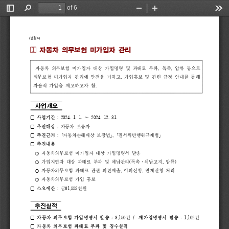
of 6
Toggle
Find
Zoom
Zoom
Too
Sidebar
Out
In
별
첨
(
4)

자동차 
의무보험 
미가입자 
관리     
자동차 
의무보험 
미가입자 
대상 
가입명령 
및 
과태료 
부과
, 
독촉
, 
압류 
등으로 
의
무보험 
미가입자 
관리에 
만전을 
기하고
, 
가입홍보 
및 
관련 
규정 
안내를 
통해 
자율적 
가입을 
제고하고자 
함
.  
사업개요 
▢ 
사업기간 
:
2024. 
1. 
1. 
∼ 
2024. 
12. 
31.
▢ 
추진대상 
:
자동차 
보유자
▢ 
추진근거 
: 
｢
자동차손해배상 
보장법
｣
, 
｢
질서위반행위규제법
｣
▢ 
추진내용 
❍ 
자동차의무보험 
미가입자 
대상 
가입명령서 
발송 
가입지연자 
대상 
과태료 
부과 
및 
체납관리
(
독촉
·
체납고지
, 
압류
)
❍ 
자동차의무보험 
과태료 
관련 
의견제출
, 
이의신청
, 
면제신청 
처리
❍ 
자동차의무보험 
가입 
홍보 
❍ 
소요예산 
:
금
61,558
천원 
▢ 
추진실적
자동차 
의무보험 
가입명령서 
발송 
: 
3,150
건 
/  
재가입명령서 
발송
: 
1,102
건
▢ 
자동차 
의무보험 
과태료 
부과 
및 
징수실적
▢ 