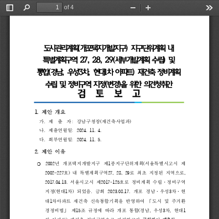
of 4
Toggle
Find
Zoom
Zoom
Too
Sidebar
Out
In
도시관리계획
(
개포택지개발지구
) 
지구단위계획 
내 
특별계획구역 
27, 
28, 
29(
세부개발계획 
수립
) 
및 
통합
(
경남
, 
우성
3
차
, 
현대
1
차 
아파트
) 
재건축 
정비계획 
수립 
및 
정비구역 
지정
(
변경
)
을 
위한 
의견청취안
검  
토  
보  
고
1. 
제안 
개요
가
. 
제  
출  
자
:
강남구청장
(
재건축사업과
)
나
. 
제출연월일
:
2024. 
11. 
4.
다
. 
회부연월일
: 
2024. 
11. 
5. 
2. 
제안 
이유
❍
2002
년 
개포택지개발지구 
제
1
종지구단위계획
(
서울특별시고시 
제 
2002-227
호
) 
내 
특별계획구역
27, 
28, 
29
로 
최초 
지정된 
지역으로
, 
2017.04.13. 
서울시고시 
제
2017-125
호로 
정비계획 
수립
·
정비구역 
지정
(
현대
1
차
) 
되었음
. 
금회 
2023.08.17. 
개포 
경남
·
우성
3
차
·
현
대
1
차아파트 
재건축 
신속통합기획을 
반영하여 
「
도시 
및 
주거환
경정비법
」 
제
15
조 
규정에 
따라 
개포 
통합
(
경남
, 
우성
3
차
, 
현대
1