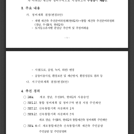
차 
아파트
) 
재건축 
정비구역으로 
지정하고자
구청장
이
제출
함
.
3. 
주요 
내용
가
.
정비계획 
결정
(
변경
)(
안
)
-
개별 
재건축 
추진준비위원회
(
현대
1
차
)
→
통합 
재건축 
추진준비위원회
(
경남
, 
우성
3
차
, 
현대
1
차
)
-
토지등소유자별 
분담금 
추산액 
및 
추정비례율 
- 
1 
-
-
시설
(
도로
, 
공원
, 
녹지
, 
하천
) 
변경
-
공동이용시설
, 
환경보전 
및 
재난방지
, 
환경성검토 
결과 
등
나
.
지구단위계획 
결정
(
변경
)(
안
)
4. 
추진 
경위
○ 
1984.    
개포 
경남
, 
우성
3
차
, 
현대
1
차 
사용승인
○ 
2021.12. 
통합 
정비계획 
및 
정비구역 
변경 
지정 
주민제안
○ 
2022.12. 
신속통합기획 
자문회의 
1
차
○ 
2023.12. 
신속통합기획 
자문회의 
2
차
개포 
경남
, 
우성
3
차
, 
현대
1
차 
통합재건축 
정비계획 
주민제안
○ 
2024. 
6.~7. 
개포통합재건축 
신속통합기획 
재건축 
주민공람
주민공람 
및 
주민설명회