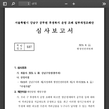
of 6
Toggle
Find
Zoom
Zoom
Too
Sidebar
Out
In
서울특별시
강남구
공무원
후생복지
운영
조례
일부개정조례안
심 사 보 고 서
2025. 
6. 
11.   
의 
안
537
번 
호
행정안전위원회
1. 
심사경과
가
. 
제출자
: 
2025. 
5. 
30. 
강남구청장
(
총무과
)
나
. 
상정의결
- 
제
328
회 
강남구의회 
제
1
차정례회 
행정안전위원회 
제
1
차 
회의
(2025. 
6. 
11.)
“
수정가결
” 
(
제안설명
: 
행정국장
)
2. 
제안이유
가
. 
우리 
구 
후생복지 
운영 
조례에 
따르면 
정년
명예퇴직 
공무원 
등에 
대하
.
여 
격려금품을 
지급하도록 
규정하고 
있음
. 
최근 
이러한 
장기근속
‧
퇴직 
공
무원에 
대한 
과도한 
수준의 
격려금품을 
누구나가 
납득할 
수 
있는 
객관적 