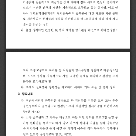
기준없이 
일률적으로 
지급하는 
것에 
대하여 
점차 
사회적 
관심이 
증가하고 
있으며 
이러한 
관행의 
개선을 
지속적으로 
요구하고 
있는 
실정임
. 
이로 
인
하여 
국민권익위원회에서 
장기근속
퇴직 
공무원에 
대한 
과도한 
지원 
중단 
‧
및 
객관성있는 
공적심의 
절차를 
마련하도록 
권고하였음에 
따라 
이에 
제도 
개선을 
하려는 
것임 
現 
나
. 
출산 
정책에만 
편중된 
복지 
혜택을 
양육환경 
개선으로 
확대
운영함으
‧
- 
1 
-
로써 
초
‧
중
‧
고등학교 
자녀를 
둔 
직원들의 
양육부담을 
경감하고 
아동
‧
청소년
의 
스스로 
성장을 
지속적으로 
지원
, 
저출산 
문제를 
해결하고 
건강한 
조직
문화를 
조성하고자 
함
다
. 
조례의 
실효성과 
명확성을 
제고하기 
위하여 
기타 
조문 
및 
용어 
정리
3. 
주요내용
가
. 
정년
‧
명예퇴직 
공무원을 
대상으로 
한 
격려금품 
지급을 
모범 
또는 
우수 
정년
명예퇴직 
공무원으로 
변경함으로써 
객관적인 
심사기준을 
마련하고자
‧
함
.(
안 
제
7
조
)
나
. 
소속 
공무원과 
그 
가족을 
대상으로 
하는 
지원 
범위를 
프로그램 
운영 
등 
가족 
친화만을 
목적으로 
하지 
않고 
바우처 
형태의 
지원을 
통해 
양육부담
을 
경감하여 
저출산 
문제 
해결 
등 
사회적 
이슈에 
적극 
동참하여 
극복해나
갈수 
있도록 
운영하고자 
함
.(
안 
제
7
조
) 