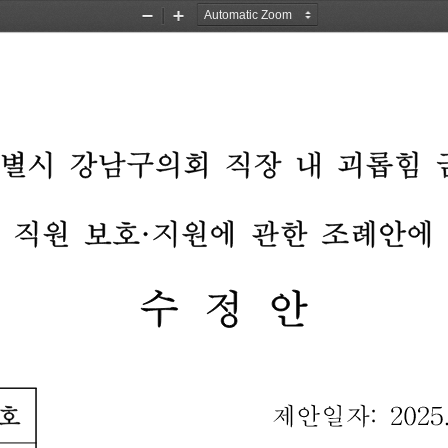
Zoom
Zoom
Out
In
별시
강남구의회
직장
내
괴롭힘
해
직원
보호
·
지원에
관한
조례안에
수
정
안
호
제안일자
:
2025