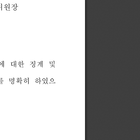
위원장
에
대한
징계
및
를
명확히
하였으