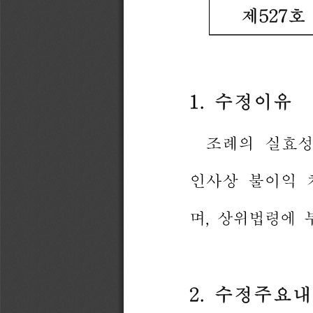
제
527
호
1.
수정이유
조례의
실효
인사상
불이익
며
,
상위법령에
2.
수정주요내