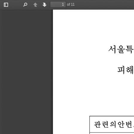
of 11
Toggle
Find
Previous
Next
Sidebar
서울특
피
관련의안번