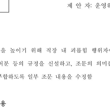
제
안
자
:
운영
성을
높이기
위해
직장
내
괴롭힘
행위자
처분
등의
규정을
신설하고
,
조문의
의미
부합하도록
일부
조문
내용을
수정함
용