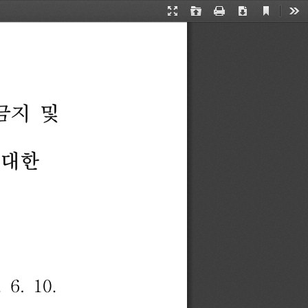
Current
Presentation
Open
Print
Download
Too
View
Mode
금지
및
대한
.
6.
10.