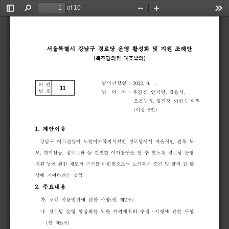
of 10
Toggle
Find
Zoom
Zoom
Too
Sidebar
Out
In
서울특별시
강남구
경로당
운영
활성화
및
지원
조례안
(
복진경의원 
대표발의
)
발의연월일
:
2022.
9.
.
의
안
11
번
호
발
의
자
:
복진경
,
안지연
,
강을석
,
오온누리
,
김진경
,
이향숙
의원
(
이상
6
인
)
1.
제안이유
강남구
어르신들이
노인여가복지시설인
경로당에서
자율적인
친목
도
모
,
취미활동
,
정보교환
등
건전한
여가활동을
할
수
있도록
경로당
운영
지원
등에
관한
제도적
근거를
마련함으로써
노인복지
증진
및
삶의
질
향
상에
기여하려는
것임
.
2.
주요내용
가
.
조례
적용범위에
관한
사항
(
안
제
2
조
)
나
.
경로당
운영
활성화를
위한
지원계획의
수립
시
행
에
관한
사항
ᆞ
(
안
제
5
조
)