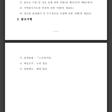
다
.
보조금
지원
및
정산
등에
관한
사항
(
안
제
7
조부터
제
9
조까지
)
라
.
지역봉사지도원
위촉에
관한
사항
(
안
제
10
조
)
마
.
경로당
운영평가
및
우수경로당
선정에
관한
사항
(
안
제
12
조
)
3.
참고사항
- 
1 
-
가
.
관계법령
:
「
노인복지법
」
나
.
예산조치
:
논의
필요
다
.
입법예고
:
해당
없음
.