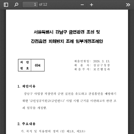
of 12
Toggle
Find
Zoom
Zoom
Too
Sidebar
Out
In
서울특별시 
강남구 
금연환경 
조성 
및 
간접흡연 
피해방지 
조례 
일부개정조례안
제출연월일
:
2026.
3.
13.
의
안
694
제 출 자
:
강남구청장
번
호
제 출 부 서
:
보건행정과
1.
제안이유
강남구
사업장
직장인의
금연
실천을
유도하고
간접흡연을
예방
하기
위한
‘
금연성공지원금
(
금연펀드
)’
사업
시행
근거를
마련하고자
관련
조
례
일부를
개정함
.
2.
주요내용
가
.
목적
및
적용범위
정비
(
안
제
1
조
,
제
3
조
)