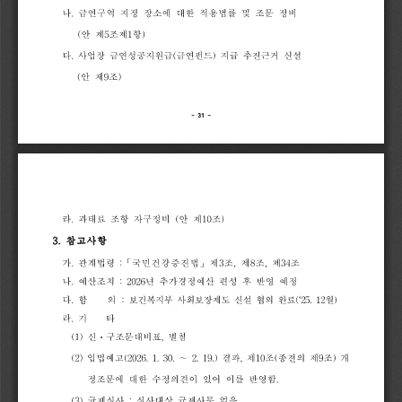
나
.
금연구역
지정
장소에
대한
적용법률
및
조문
정비
(
안
제
5
조제
1
항
)
다
.
사업장
금연성공지원금
(
금연펀드
)
지급
추진근거
신설
(
안
제
9
조
)
-
31
-
라
.
과태료
조항
자구
정비
(
안
제
10
조
)
3.
참고사항
가
.
관계법령
:
「
국민건강증진법
」
제
3
조
,
제
8
조
,
제
34
조
나
.
예산조치
:
2026
년
추가경정예산
편성
후
반영
예정
다
.
합
의
:
보건복지부
사회보장제도
신설
협의
완료
(‘25.
12
월
)
라
.
기
타
(1)
신
구
조
문
대
비
표
,
별첨
ᆞ
(2)
입법예고
(2026.
1.
30.
∼
2.
19.)
결과
,
제
10
조
(
종전의
제
9
조
)
개
정조문에
대한
수정의견이
있어
이를
반영함
.
(3)
규제심사
:
심사대상
규제사무
없음