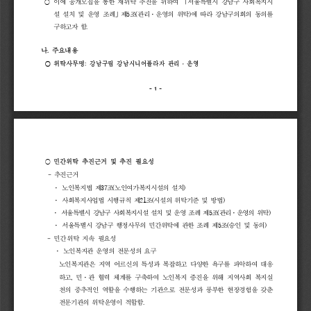
〇 
이에 
공개모집을 
통한 
재위탁 
추진을 
위하여 
「
서울특별시 
강남구 
사회복지시
설 
설치 
및 
운영 
조례
」
제
5
조
(
관리
·
운영의 
위탁
)
에 
따라 
강남구의회의 
동의를 
구하고자 
함
.
나
. 
주요내
용
〇
위탁사무명
: 
강남구립 
강남시니어플라자 
관리 
. 
운영 
-
1
-
민간위탁 
추진근거 
및 
추진 
필요성
〇
- 
추진근거
· 
노인복지법 
제
37
조
(
노인여가복지시설의 
설치
)
· 
사회복지사업법 
시행규칙 
제
21
조
(
시설의 
위탁기준 
및 
방법
)
· 
서울특별시 
강남구 
사회복지시설 
설치 
및 
운영 
조례 
제
5
조
(
관리
·
운영의 
위탁
)
· 
서울특별시 
강남구 
행정사무의 
민간위탁에 
관한 
조례 
제
5
조
(
승인 
및 
동의
)
- 
민간위탁 
지속
필요성
· 
노인복지관 
운영의 
전문성의 
요구
노인복지관은 
지역 
어르신의 
특성과 
복잡하고 
다양한 
욕구를 
파악하여 
대응
하고
, 
민
·
관 
협력 
체계를 
구축하여 
노인복지 
증진을 
위해 
지역사회 
복지실
천의 
중추적인 
역할을 
수행하는 
기관으로 
전문성과 
풍부한 
현장경험을 
갖춘 
전문기관의 
위탁운영이 
적합함
.