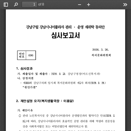
of 8
Toggle
Find
Zoom
Zoom
Too
Sidebar
Out
In
강남구립
강남시니어플라자
관리
.
운영
재위탁
동의안
심사보고서
2026.
3.
26.
의안
복지문화위원회
696
번호
1. 
심사경과
가
. 
제출일자 
및 
제출자 
:
2026. 
3. 
13. 
강남구청장
(
어르신복지과
)
나
. 
상정의결
- 
제
333
회 
강남구의회 
임시회 
복지문화위원회 
제
1
차 
회의
(2026. 
3. 
26.)
“
원안가결
”
2. 
제안설명 
요지
(
복지생활국장 
: 
이용달
)
가
. 
제안이유
〇 
관내 
노인복지시설 
중 
강남시니어플라자 
운영법인과의 
협약기간 
만료
(2026. 
8. 
31.)
에 
따라
, 
강남시니어플라자의 
효율적인 
운영 
관리를 
위해 
역량과 
전문성을 
갖춘 
사회복지법인 
또는 
비영리법인에 
재위탁하고자 
함
.