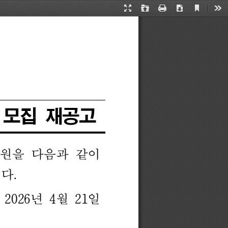
Current
Presentation
Open
Print
Download
Too
View
Mode
 
모집 
재공고
원을 
다음과 
같이
니다
. 
2026
년 
4
월 
21
일