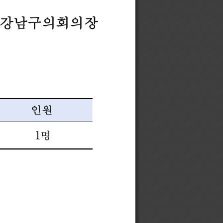
강남구의회의장
인원
1
명