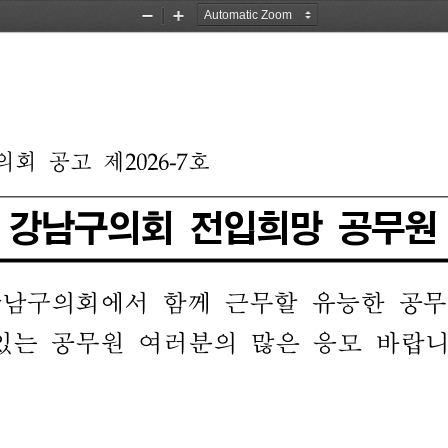
Zoom
Zoom
Out
In
2026-7
의회 
공고 
제
호
 
강남구의회 
전입희망 
공무원
남구의회에서 
함께 
근무할 
유능한 
공무
있는 
공무원 
여러분의 
많은 
응모 
바랍