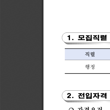
1. 
모집직렬 
직렬
행정
2. 
전입자격 
자격요건
❍ 