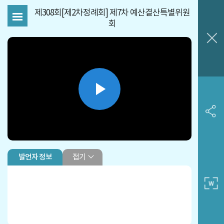
제308회[제2차정례회] 제7차 예산결산특별위원
회
Play
Video
접기
발언자 정보