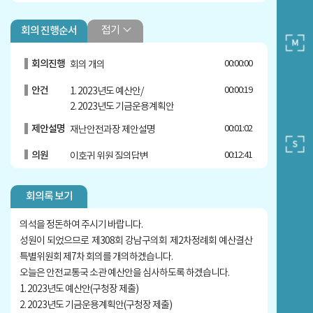
접기
회의 진행순서
회의진행
00:00:00
회의 개의
안건
00:00:19
1. 2023년도 예산안/
2. 2023년도 기금운용계획안
제안설명
00:01:02
재난안전과장 제안설명
의원
00:12:41
이호귀 위원 질의답변
의원
00:16:55
복진경 위원 질의답변
회의록 보기
의원
00:26:00
강을석 부위원장 질의답변
의석을 정돈하여 주시기 바랍니다.
의원
00:37:00
손민기 위원 질의답변
성원이 되었으므로 제308회 강남구의회 제2차정례회 예산결산
특별위원회 제7차 회의를 개의하겠습니다.
의원
00:39:12
박다미 위원 질의답변
오늘은 안전교통국 소관 예산안을 심사하도록 하겠습니다.
의원
00:44:59
복진경 위원 질의답변
1. 2023년도 예산안(구청장 제출)
2. 2023년도 기금운용계획안(구청장 제출)