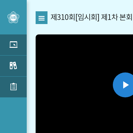
제310회[임시회] 제1차 본
P
V