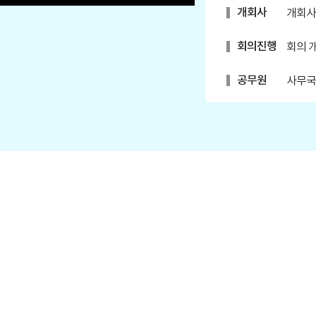
개회사
개회사
회의진행
회의 
공무원
사무국
안건
1. 
의 건
자유발언
김광심
자유발언
복진경
안건
2. 회
안건
3. 휴