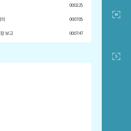
00:02:25
개의
00:07:05
장 보고
00:07:47
제310회 강남구의회 임시회 회기결정
00:09:48
 의원 5분자유발언
00:11:16
 의원 5분자유발언
00:16:36
의록 서명 날인 의원 선출의 건
00:19:20
회의 건
00:19:56