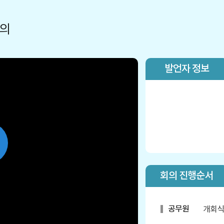
회의
발언자 정보
lay
회의 진행순서
ideo
공무원
개회식