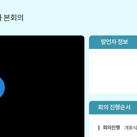
차 본회의
발언자 정보
lay
회의 진행순서
ideo
회의진행
개회식