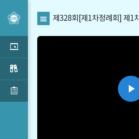
제328회[제1차정례회] 제1
P
V