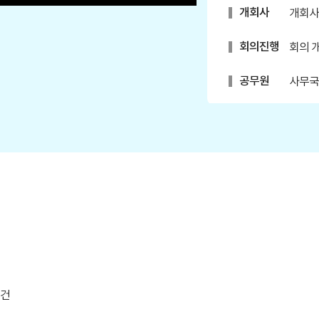
개회사
개회사
회의진행
회의 
공무원
사무국
안건
1. 제
결정의
안건
2. 구
안건
3. 구
구정질문
손민기
자유발언
김형곤
 건
자유발언
노애자