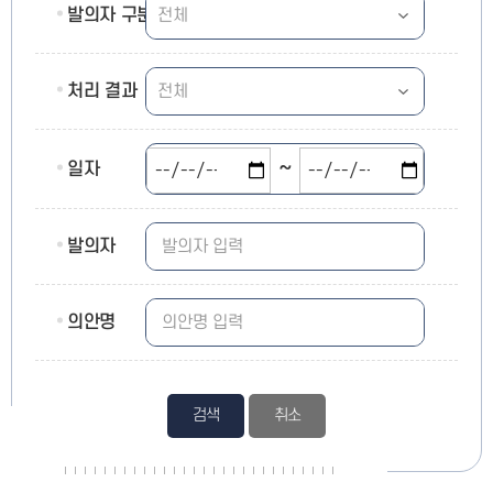
발의자 구분
처리 결과
~
일자
발의자
의안명
검색