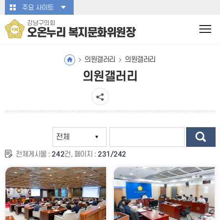
본문바로가기
주요 사이트
강남구의회
오온누리 복지문화위원장
의원갤러리
의원갤러리
의원갤러리
전체게시물 :
242
건, 페이지 :
231/242