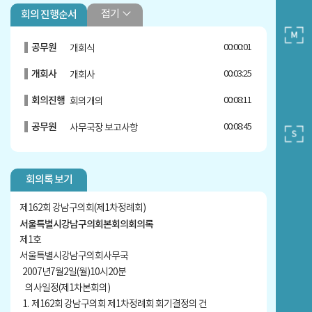
접기
회의 진행순서
공무원
00:00:01
개회식
개회사
00:03:25
개회사
회의진행
00:08:11
회의개의
공무원
00:08:45
사무국장 보고사항
안건
00:10:41
1. 제162회 강남구의회 제1차정례회 회
기결정의 건
회의록 보기
안건
00:11:28
2. 시정연설의 건
제162회 강남구의회(제1차정례회)
공무원
00:12:01
구청장 시정연설
서울특별시강남구의회본회의회의록
제1호
자유발언
00:19:01
김일수 의원 5분 자유발언
서울특별시강남구의회사무국
자유발언
00:23:45
2007년7월2일(월)10시20분
이석주 의원 5분 자유발언
의사일정(제1차본회의)
자유발언
00:29:21
이강봉 의원 5분 자유발언
1. 제162회 강남구의회 제1차정례회 회기결정의 건