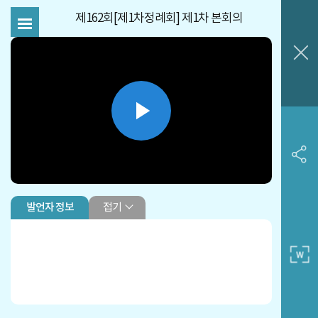
제162회[제1차정례회] 제1차 본회의
Play
Video
접기
발언자 정보