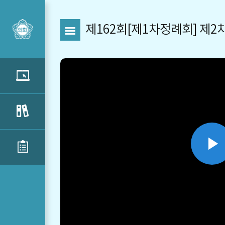
제162회[제1차정례회] 제2차 
P
V