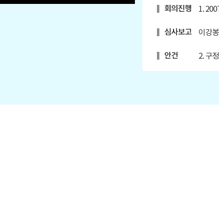
회의진행
1. 2
심사보고
이강봉
안건
2. 구
구정질문
서영원
구정질문
이석주
구정질문
채수영
구정질문
이강봉
구정질문
이재민
구정질문
김병호