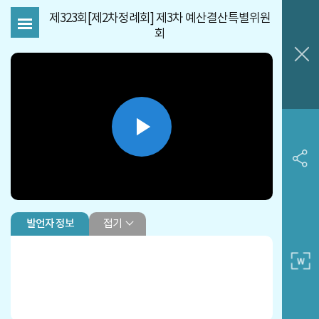
제323회[제2차정례회] 제3차 예산결산특별위원
회
Play
Video
접기
발언자 정보