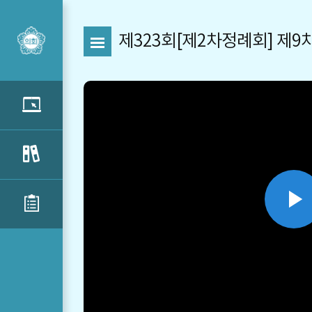
제323회[제2차정례회] 제
P
V